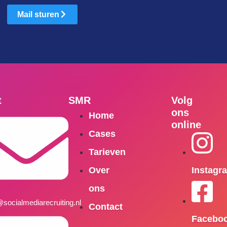
Mail sturen
t
SMR
Volg
ons
Home
online
Cases
Tarieven
Over
Instagr
ons
@socialmediarecruiting.nl
Contact
Facebo