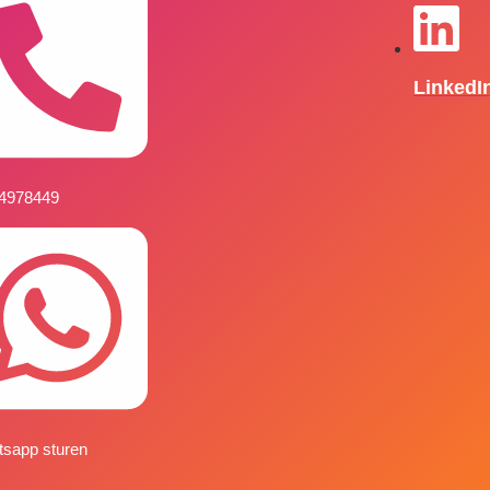
LinkedI
14978449
sapp sturen