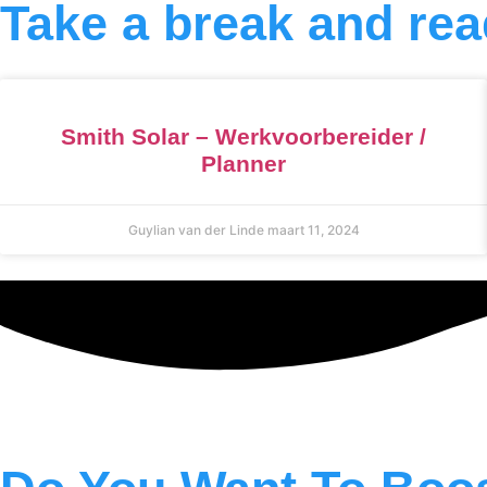
Take a break and read
Smith Solar – Werkvoorbereider /
Planner
Guylian van der Linde
maart 11, 2024