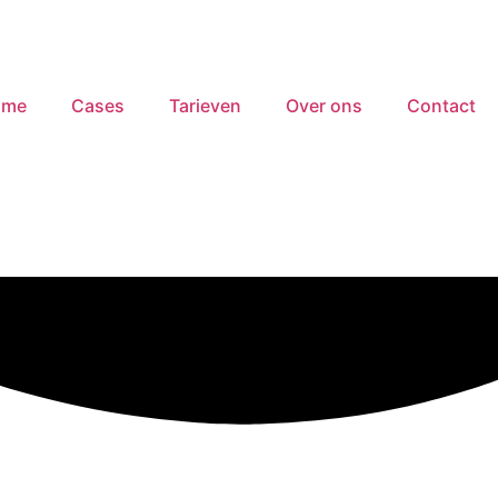
ome
Cases
Tarieven
Over ons
Contact