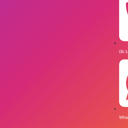
06-
What