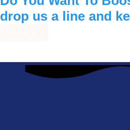
Do You Want To Boo
drop us a line and k
Contact Us