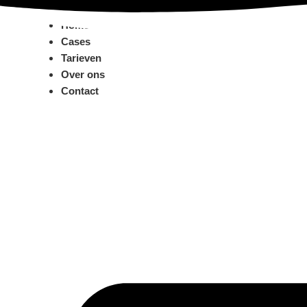
Ga
naar
Home
de
Cases
inhoud
Tarieven
Over ons
Contact