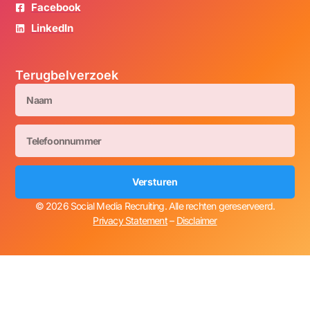
Facebook
LinkedIn
Terugbelverzoek
Versturen
© 2026 Social Media Recruiting. Alle rechten gereserveerd.
Privacy Statement
–
Disclaimer