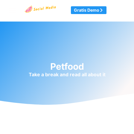
Gratis Demo
Petfood
Take a break and read all about it