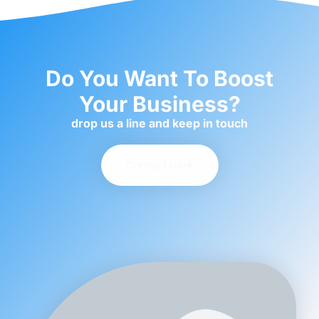
Do You Want To Boost
Your Business?
drop us a line and keep in touch
Contact Us